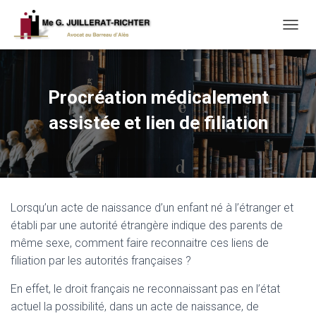
T
O
G
G
L
Procréation médicalement
E
N
assistée et lien de filiation
A
V
I
G
A
T
Lorsqu’un acte de naissance d’un enfant né à l’étranger et
I
O
établi par une autorité étrangère indique des parents de
N
même sexe, comment faire reconnaitre ces liens de
filiation par les autorités françaises ?
En effet, le droit français ne reconnaissant pas en l’état
actuel la possibilité, dans un acte de naissance, de