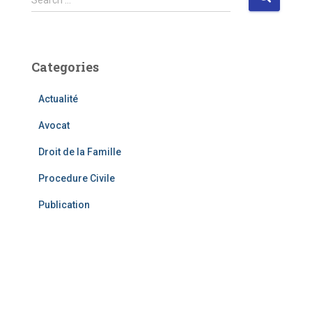
Search …
e
a
r
c
Categories
h
f
Actualité
o
r
Avocat
:
Droit de la Famille
Procedure Civile
Publication