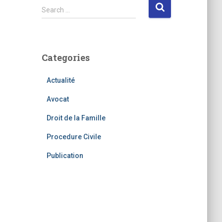
S
Search …
e
a
r
c
Categories
h
f
Actualité
o
r
Avocat
:
Droit de la Famille
Procedure Civile
Publication