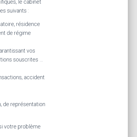
fiques, le cabinet
s suivants :
atoire, résidence
ent de régime
garantissant vos
gations souscrites …
nsactions, accident
, de représentation
 si votre problème