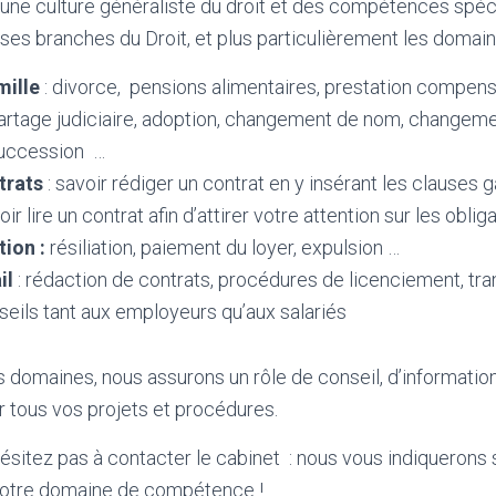
 une culture généraliste du droit et des compétences spéci
s branches du Droit, et plus particulièrement les domaine
mille
: divorce, pensions alimentaires, prestation compens
partage judiciaire, adoption, changement de nom, changem
succession …
trats
: savoir rédiger un contrat en y insérant les clauses 
oir lire un contrat afin d’attirer votre attention sur les obli
tion :
résiliation, paiement du loyer, expulsion …
il
: rédaction de contrats, procédures de licenciement, tra
nseils tant aux employeurs qu’aux salariés
domaines, nous assurons un rôle de conseil, d’information
r tous vos projets et procédures.
hésitez pas à contacter le cabinet : nous vous indiquerons
notre domaine de compétence !