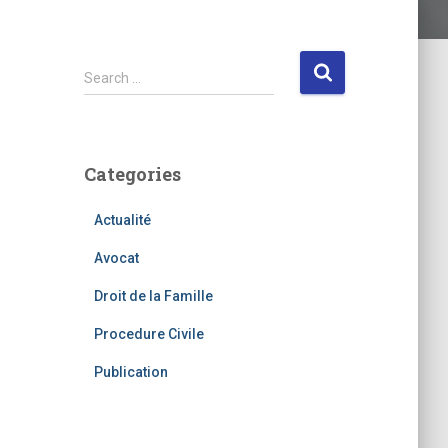
S
Search …
e
a
r
c
Categories
h
f
Actualité
o
r
Avocat
:
Droit de la Famille
Procedure Civile
Publication