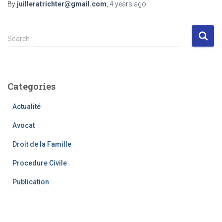
By
juilleratrichter@gmail.com
,
4 years
ago
S
Search …
e
a
r
c
Categories
h
f
Actualité
o
r
Avocat
:
Droit de la Famille
Procedure Civile
Publication