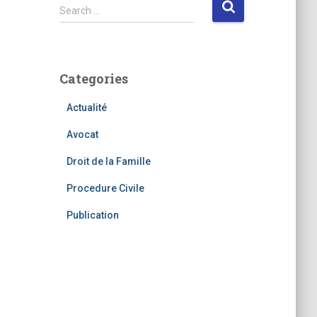
S
Search …
e
a
r
c
Categories
h
f
Actualité
o
r
Avocat
:
Droit de la Famille
Procedure Civile
Publication