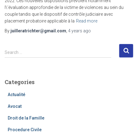
2022. Ces nouvelles dispositions prévoient notamment
l\’évaluation approfondie de la victime de violences au sein du
couple tandis que le dispositif de contrôle judiciaire avec
placement probatoire applicable à la
Read more
By
juilleratrichter@gmail.com
,
4 years
ago
S
Search …
e
a
r
c
Categories
h
f
Actualité
o
r
Avocat
:
Droit de la Famille
Procedure Civile